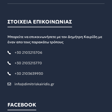
ΣΤΟΙΧΕΙΑ ΕΠΙΚΟΙΝΩΝΙΑΣ
Μπορείτε να επικοινωνήσετε με τον Δημήτρη Καιρίδη με
έναν απο τους παρακάτω τρόπους
+30 2103215706
+30 2103215770
+30 2103639930
info@dimitriskairidis.gr
FACEBOOK