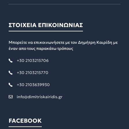
ΣΤΟΙΧΕΙΑ ΕΠΙΚΟΙΝΩΝΙΑΣ
Μπορείτε να επικοινωνήσετε με τον Δημήτρη Καιρίδη με
έναν απο τους παρακάτω τρόπους
+30 2103215706
+30 2103215770
+30 2103639930
info@dimitriskairidis.gr
FACEBOOK