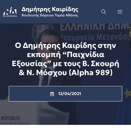
Skip
Δημήτρης Καιρίδης
to
Me
Βουλευτής Βόρειου Τομέα Αθήνας
content
Ο Δημήτρης Καιρίδης στην
εκπομπή “Παιχνίδια
Εξουσίας” με τους Β. Σκουρή
& Ν. Μόσχου (Alpha 989)
12/04/2021