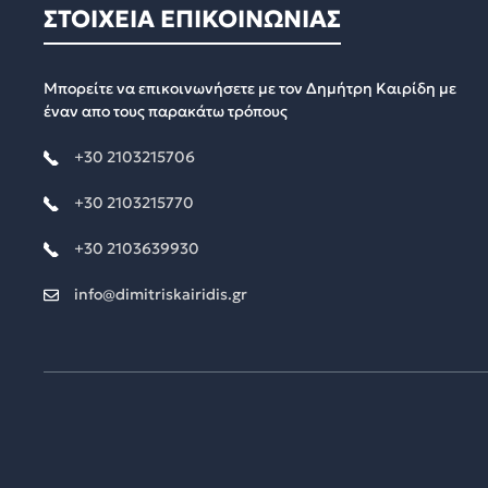
ΣΤΟΙΧΕΙΑ ΕΠΙΚΟΙΝΩΝΙΑΣ
Μπορείτε να επικοινωνήσετε με τον Δημήτρη Καιρίδη με
έναν απο τους παρακάτω τρόπους
+30 2103215706
+30 2103215770
+30 2103639930
info@dimitriskairidis.gr