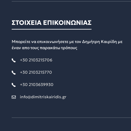
ΣΤΟΙΧΕΙΑ ΕΠΙΚΟΙΝΩΝΙΑΣ
Μπορείτε να επικοινωνήσετε με τον Δημήτρη Καιρίδη με
έναν απο τους παρακάτω τρόπους
+30 2103215706
+30 2103215770
+30 2103639930
info@dimitriskairidis.gr