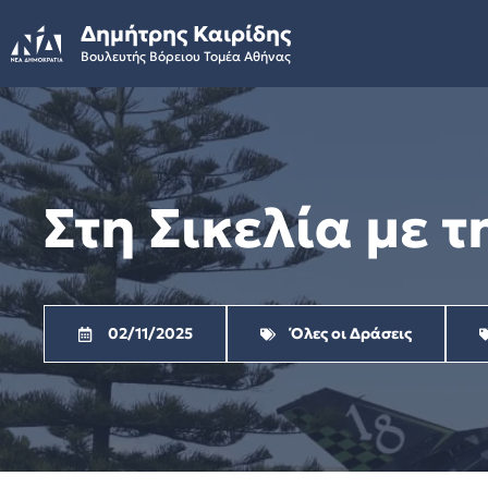
Skip
Δημήτρης Καιρίδης
to
Βουλευτής Βόρειου Τομέα Αθήνας
content
Στη Σικελία με 
02/11/2025
Όλες οι Δράσεις