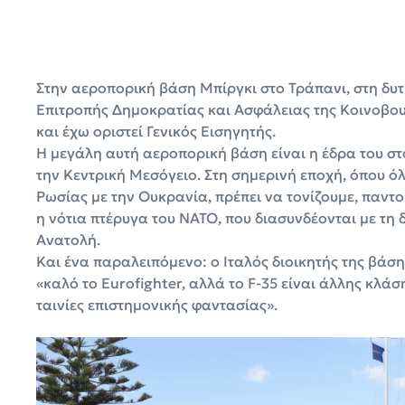
Στην αεροπορική βάση Μπίργκι στο Τράπανι, στη δυτι
Επιτροπής Δημοκρατίας και Ασφάλειας της Κοινοβου
και έχω οριστεί Γενικός Εισηγητής.
Η μεγάλη αυτή αεροπορική βάση είναι η έδρα του στό
την Κεντρική Μεσόγειο. Στη σημερινή εποχή, όπου όλ
Ρωσίας με την Ουκρανία, πρέπει να τονίζουμε, παντού
η νότια πτέρυγα του ΝΑΤΟ, που διασυνδέονται με τη
Ανατολή.
Και ένα παραλειπόμενο: ο Ιταλός διοικητής της βάσ
«καλό το Eurofighter, αλλά το F-35 είναι άλλης κλά
ταινίες επιστημονικής φαντασίας».