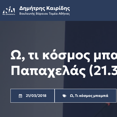
Skip
Δημήτρης Καιρίδης
to
Βουλευτής Βόρειου Τομέα Αθήνας
content
Ω, τι κόσμος μπ
Παπαχελάς (21.3
21/03/2018
Ω, Τι κόσμος μπαμπά