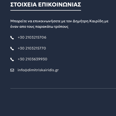
ΣΤΟΙΧΕΙΑ ΕΠΙΚΟΙΝΩΝΙΑΣ
Μπορείτε να επικοινωνήσετε με τον Δημήτρη Καιρίδη με
έναν απο τους παρακάτω τρόπους
+30 2103215706
+30 2103215770
+30 2103639930
info@dimitriskairidis.gr