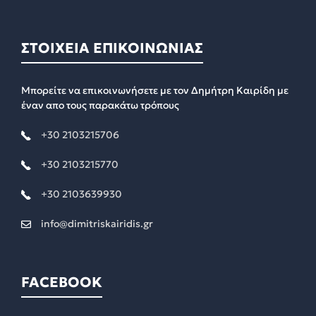
ΣΤΟΙΧΕΙΑ ΕΠΙΚΟΙΝΩΝΙΑΣ
Μπορείτε να επικοινωνήσετε με τον Δημήτρη Καιρίδη με
έναν απο τους παρακάτω τρόπους
+30 2103215706
+30 2103215770
+30 2103639930
info@dimitriskairidis.gr
FACEBOOK