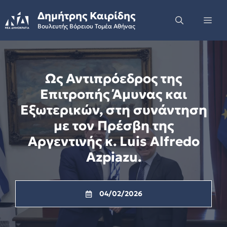
Skip
Δημήτρης Καιρίδης
to
Me
Βουλευτής Βόρειου Τομέα Αθήνας
content
Ως Αντιπρόεδρος της
Επιτροπής Άμυνας και
Εξωτερικών, στη συνάντηση
με τον Πρέσβη της
Αργεντινής κ. Luis Alfredo
Azpiazu.
04/02/2026