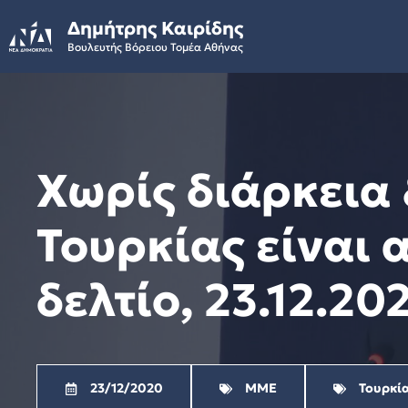
Skip
Δημήτρης Καιρίδης
to
Βουλευτής Βόρειου Τομέα Αθήνας
content
Χωρίς διάρκεια 
Τουρκίας είναι 
δελτίο, 23.12.20
23/12/2020
ΜΜΕ
Τουρκί