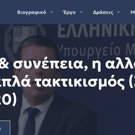
Βιογραφικό
Έργο
Δράσεις
Μ
& συνέπεια, η αλ
απλά τακτικισμός (
20)
α