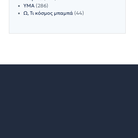
ΥΜΑ
(286)
Ω, Τι κόσμος μπαμπά
(44)