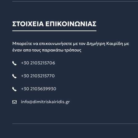
ΣΤΟΙΧΕΙΑ ΕΠΙΚΟΙΝΩΝΙΑΣ
Μπορείτε να επικοινωνήσετε με τον Δημήτρη Καιρίδη με
έναν απο τους παρακάτω τρόπους
+30 2103215706
+30 2103215770
+30 2103639930
info@dimitriskairidis.gr