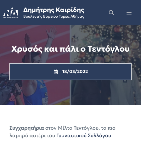
Skip
Δημήτρης Καιρίδης
to
Me
Βουλευτής Βόρειου Τομέα Αθήνας
content
Χρυσός και πάλι ο Τεντόγλου
18/03/2022
Συγχαρητήρια
στον Μίλτο Τεντόγλου, το πιο
λαμπρό αστέρι του
Γυμναστικού Συλλόγου