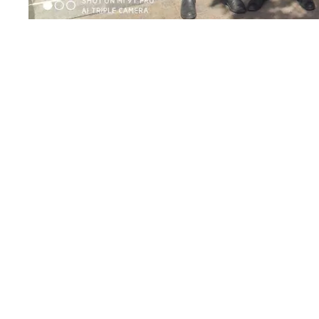
Φεύγοντας, συνάντησα τον Μάνο Κρανίδη, τον δημο
“Χαλάνδρι Ορίζοντας 2023” (
Χαλάνδρι Ορίζοντας 2
Γιώργο Θέο και Γιάννη Αντωνιάδη. Συζητήσαμε για τ
σχέση με την πανδημία και τις κοινωνικές και οικονο
Το όμορφο και δυναμικό Χαλάνδρι είναι ο μεγαλύτε
Αθηνών. Γεωγραφικά βρίσκεται στο κέντρο της βόρεια
έντονη, υπερτοπική, εμπορική κίνησή του.
Υπό μια έννοια, αποτελεί το βαρόμετρο όλης της βόρε
η ΝΔ έλαβε 45,48% στο Χαλάνδρι και 45,81% των ψή
σύνολο της περιφέρειας (αντίθετα, το εύρος της δια
Βόρειου Τομέα ξεκινούσε από το 29% και έφθανε το
Η σημερινή εμπειρία δημιουργεί μια σχετική αισιοδο
πολίτες ήταν απολύτως πειθαρχημένοι και επιμελείς