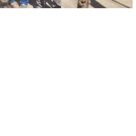
τικό σύμβουλο και επικεφαλής του συνδυασμού
023 – Μάνος Κρανίδης
) και τους δημοτικούς συμβούλους
α τοπικά προβλήματα και τις ανησυχίες των πολιτών σε
μικές συνέπειές της.
ρος σε πληθυσμό από τους 14 Δήμους του Βόρειου Τομέα
ς Αθήνας και διακρίνεται, εκτός των άλλων, για την
ιας Αθήνας. Δεν είναι τυχαίο ότι στις εκλογές του 2019
φων στον Βόρειο Τομέα, σχεδόν ακριβώς ότι και στο
κύμανσης του ποσοστού της ΝΔ στους 14 Δήμους του
 πολύ υψηλό 69%).
ξία. Η κίνηση ήταν σημαντική αλλά, ταυτόχρονα, οι
 στα μέτρα ασφαλείας.