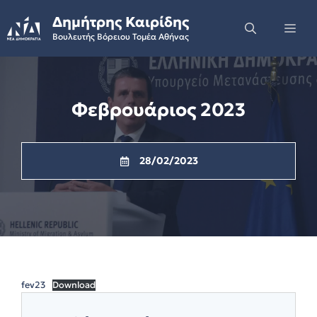
Skip
Δημήτρης Καιρίδης
to
Me
Βουλευτής Βόρειου Τομέα Αθήνας
content
Φεβρουάριος 2023
28/02/2023
fev23
Download