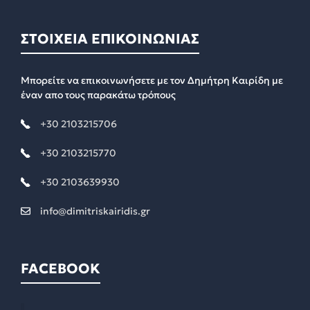
ΣΤΟΙΧΕΙΑ ΕΠΙΚΟΙΝΩΝΙΑΣ
Μπορείτε να επικοινωνήσετε με τον Δημήτρη Καιρίδη με
έναν απο τους παρακάτω τρόπους
+30 2103215706
+30 2103215770
+30 2103639930
info@dimitriskairidis.gr
FACEBOOK