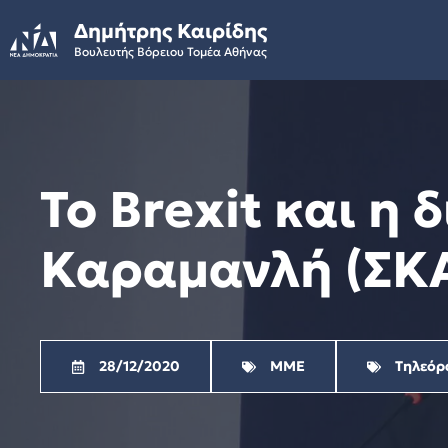
Skip
Δημήτρης Καιρίδης
to
Βουλευτής Βόρειου Τομέα Αθήνας
content
Το Brexit και η
Καραμανλή (ΣΚΑΪ
28/12/2020
ΜΜΕ
Τηλεόρ