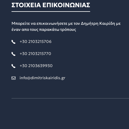
ΣΤΟΙΧΕΙΑ ΕΠΙΚΟΙΝΩΝΙΑΣ
Μπορείτε να επικοινωνήσετε με τον Δημήτρη Καιρίδη με
έναν απο τους παρακάτω τρόπους
+30 2103215706
+30 2103215770
+30 2103639930
info@dimitriskairidis.gr