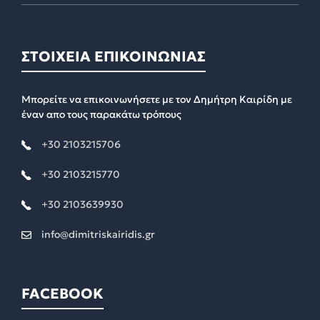
ΣΤΟΙΧΕΙΑ ΕΠΙΚΟΙΝΩΝΙΑΣ
Μπορείτε να επικοινωνήσετε με τον Δημήτρη Καιρίδη με
έναν απο τους παρακάτω τρόπους
+30 2103215706
+30 2103215770
+30 2103639930
info@dimitriskairidis.gr
FACEBOOK