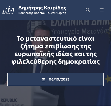
Skip
Δημήτρης Καιρίδης
to
Me
Βουλευτής Βόρειου Τομέα Αθήνας
content
Το μεταναστευτικό είναι
ζήτημα επιβίωσης της
ευρωπαϊκής ιδέας και της
φιλελεύθερης δημοκρατίας
06/10/2023