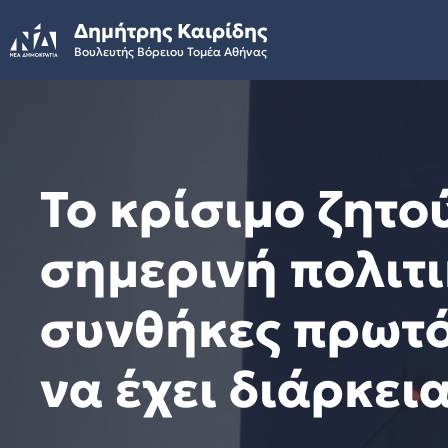
Skip
Δημήτρης Καιρίδης
to
Βουλευτής Βόρειου Τομέα Αθήνας
content
Το κρίσιμο ζητο
σημερινή πολιτι
συνθήκες πρωτό
να έχει διάρκει