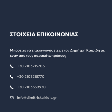
ΣΤΟΙΧΕΙΑ ΕΠΙΚΟΙΝΩΝΙΑΣ
Μπορείτε να επικοινωνήσετε με τον Δημήτρη Καιρίδη με
έναν απο τους παρακάτω τρόπους
+30 2103215706
+30 2103215770
+30 2103639930
info@dimitriskairidis.gr