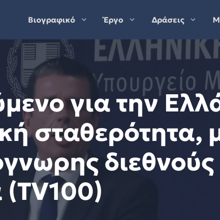
Βιογραφικό
Έργο
Δράσεις
Μ
ύμενο για την Ελλά
κή σταθερότητα, 
γνωρης διεθνούς 
α (TV100)