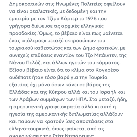
Δημοκρατικών στις Ηνωμένες Πολιτείες οφείλουν
να είναι ρεαλιστικές, με δεδομένη και την
εμπειρία με τον Τζίμυ Κάρτερ το 1976 που
γρήγορα διέψευσε τις αρχικές ελληνικές
προσδοκίες. Όμως, το βέβαιο είναι πως μαίνεται
ένας «πόλεμος» μεταξύ εκπροσώπων του
τουρκικού καθεστώτος και των Δημοκρατικών, με
συνεχείς επιθέσεις εναντίον του Τζο Μπάιντεν, της
Νάνσυ Πελόζι και άλλων ηγετών του κόμματος.
Εξίσου βέβαιο είναι ότι το κλίμα στο Κογκρέσο
ουδέποτε ήταν τόσο βαρύ για την Τουρκία
εξαιτίας όχι μόνο όσων κάνει σε βάρος της
Ελλάδας και της Κύπρου αλλά και του Ισραήλ και
των Αράβων συμμάχων των ΗΠΑ. Στο μεταξύ, ήδη,
η αμερικανική γραφειοκρατία αλλά κι αυτή η
ηγεσία της αμερικανικής διπλωματίας αλλάζουν
και παύουν να κρατούν ίσες αποστάσεις στα
ελληνο-τουρκικά, όπως φαίνεται από τις
ανακοινώσεις του Στέιτ Ντιπάρτμεντ.