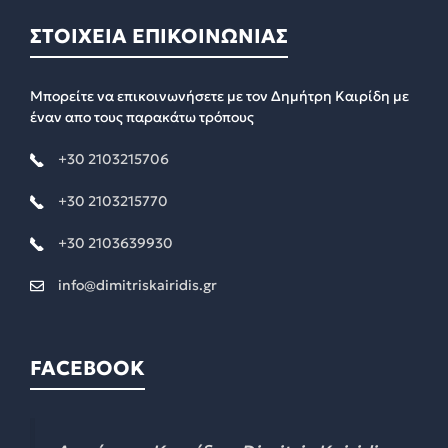
ΣΤΟΙΧΕΙΑ ΕΠΙΚΟΙΝΩΝΙΑΣ
Μπορείτε να επικοινωνήσετε με τον Δημήτρη Καιρίδη με
έναν απο τους παρακάτω τρόπους
+30 2103215706
+30 2103215770
+30 2103639930
info@dimitriskairidis.gr
FACEBOOK