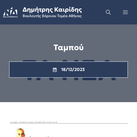
Skip
Δημήτρης Καιρίδης
to
Me
Βουλευτής Βόρειου Τομέα Αθήνας
content
Ταμπού
18/12/2023