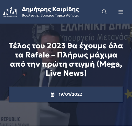
Skip
Δημήτρης Καιρίδης
to
Me
Βουλευτής Βόρειου Τομέα Αθήνας
content
Τέλος του 2023 θα έχουμε όλα
τα Rafale – Πλήρως μάχιμα
από την πρώτη στιγμή (Mega,
Live News)
19/01/2022