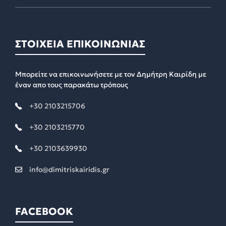
ΣΤΟΙΧΕΙΑ ΕΠΙΚΟΙΝΩΝΙΑΣ
Μπορείτε να επικοινωνήσετε με τον Δημήτρη Καιρίδη με
έναν απο τους παρακάτω τρόπους
+30 2103215706
+30 2103215770
+30 2103639930
info@dimitriskairidis.gr
FACEBOOK