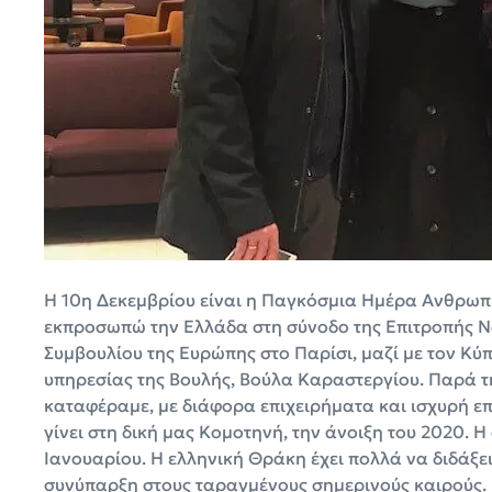
Η 10η Δεκεμβρίου είναι η Παγκόσμια Ημέρα Ανθρωπί
εκπροσωπώ την Ελλάδα στη σύνοδο της Επιτροπής 
Συμβουλίου της Ευρώπης στο Παρίσι, μαζί με τον Κύ
υπηρεσίας της Βουλής, Βούλα Καραστεργίου. Παρά τ
καταφέραμε, με διάφορα επιχειρήματα και ισχυρή επ
γίνει στη δική μας Κομοτηνή, την άνοιξη του 2020. 
Ιανουαρίου. Η ελληνική Θράκη έχει πολλά να διδάξει
συνύπαρξη στους ταραγμένους σημερινούς καιρούς.