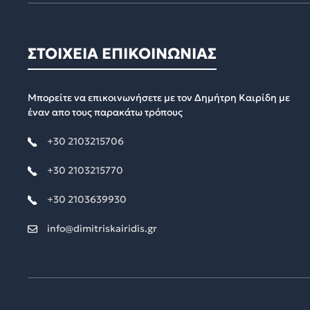
ΣΤΟΙΧΕΙΑ ΕΠΙΚΟΙΝΩΝΙΑΣ
Μπορείτε να επικοινωνήσετε με τον Δημήτρη Καιρίδη με
έναν απο τους παρακάτω τρόπους
+30 2103215706
+30 2103215770
+30 2103639930
info@dimitriskairidis.gr