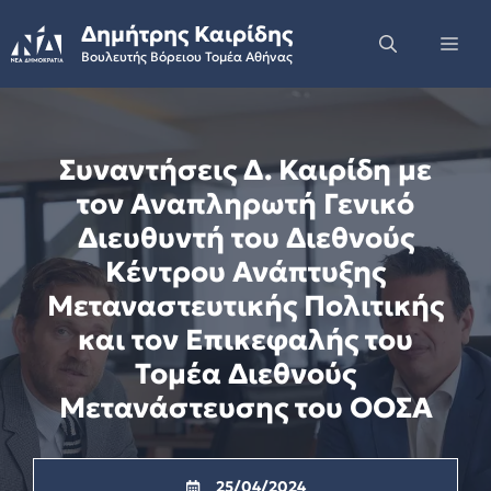
Skip
Δημήτρης Καιρίδης
to
Me
Βουλευτής Βόρειου Τομέα Αθήνας
content
Συναντήσεις Δ. Καιρίδη με
τον Αναπληρωτή Γενικό
Διευθυντή του Διεθνούς
Κέντρου Ανάπτυξης
Μεταναστευτικής Πολιτικής
και τον Επικεφαλής του
Τομέα Διεθνούς
Μετανάστευσης του ΟΟΣΑ
25/04/2024