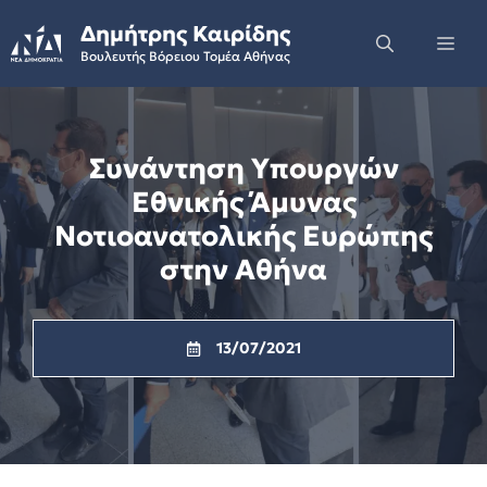
Skip
Δημήτρης Καιρίδης
to
Me
Βουλευτής Βόρειου Τομέα Αθήνας
content
Συνάντηση Yπουργών
Εθνικής Άμυνας
Νοτιοανατολικής Ευρώπης
στην Αθήνα
13/07/2021