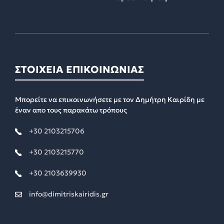
ΣΤΟΙΧΕΙΑ ΕΠΙΚΟΙΝΩΝΙΑΣ
Μπορείτε να επικοινωνήσετε με τον Δημήτρη Καιρίδη με
έναν απο τους παρακάτω τρόπους
+30 2103215706
+30 2103215770
+30 2103639930
info@dimitriskairidis.gr