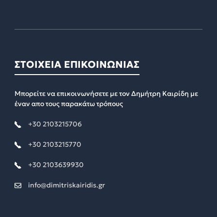
ΣΤΟΙΧΕΙΑ ΕΠΙΚΟΙΝΩΝΙΑΣ
Μπορείτε να επικοινωνήσετε με τον Δημήτρη Καιρίδη με
έναν απο τους παρακάτω τρόπους
+30 2103215706
+30 2103215770
+30 2103639930
info@dimitriskairidis.gr