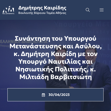
Skip
Δημήτρης Καιρίδης
to
Me
Βουλευτής Βόρειου Τομέα Αθήνας
content
Συνάντηση του Υπουργού
Μετανάστευσης και Ασύλου,
κ. Δημήτρη Καιρίδη με τον
Υπουργό Ναυτιλίας και
Νησιωτικής Πολιτικής, κ.
Μιλτιάδη Βαρβιτσιώτη
30/06/2023