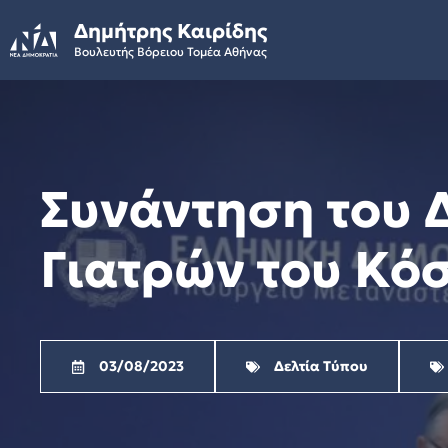
Skip
Δημήτρης Καιρίδης
to
Βουλευτής Βόρειου Τομέα Αθήνας
content
Συνάντηση του 
Γιατρών του Κό
03/08/2023
Δελτία Τύπου