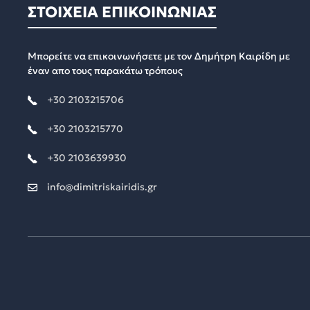
ΣΤΟΙΧΕΙΑ ΕΠΙΚΟΙΝΩΝΙΑΣ
Μπορείτε να επικοινωνήσετε με τον Δημήτρη Καιρίδη με
έναν απο τους παρακάτω τρόπους
+30 2103215706
+30 2103215770
+30 2103639930
info@dimitriskairidis.gr