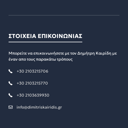
ΣΤΟΙΧΕΙΑ ΕΠΙΚΟΙΝΩΝΙΑΣ
Μπορείτε να επικοινωνήσετε με τον Δημήτρη Καιρίδη με
έναν απο τους παρακάτω τρόπους
+30 2103215706
+30 2103215770
+30 2103639930
info@dimitriskairidis.gr