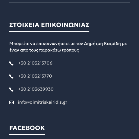
ΣΤΟΙΧΕΙΑ ΕΠΙΚΟΙΝΩΝΙΑΣ
Μπορείτε να επικοινωνήσετε με τον Δημήτρη Καιρίδη με
έναν απο τους παρακάτω τρόπους
+30 2103215706
+30 2103215770
+30 2103639930
info@dimitriskairidis.gr
FACEBOOK