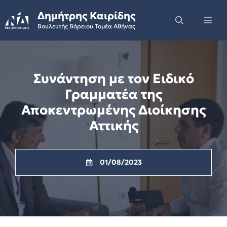
Skip
Δημήτρης Καιρίδης
to
Me
Βουλευτής Βόρειου Τομέα Αθήνας
content
Συνάντηση με τον Ειδικό
Γραμματέα της
Αποκεντρωμένης Διοίκησης
Αττικής
01/08/2023