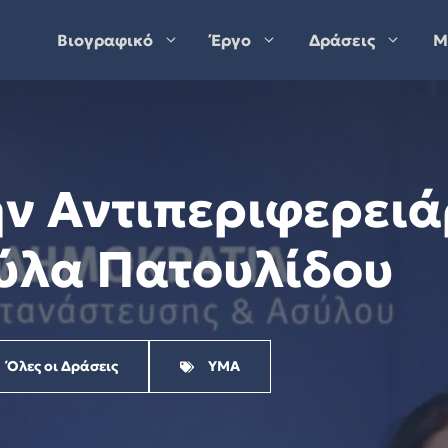
Βιογραφικό
Έργο
Δράσεις
Μ
ην Αντιπεριφερει
ύλα Πατουλίδου
Όλες οι Δράσεις
ΥΜΑ