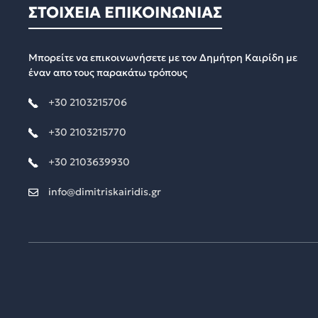
ΣΤΟΙΧΕΙΑ ΕΠΙΚΟΙΝΩΝΙΑΣ
Μπορείτε να επικοινωνήσετε με τον Δημήτρη Καιρίδη με
έναν απο τους παρακάτω τρόπους
+30 2103215706
+30 2103215770
+30 2103639930
info@dimitriskairidis.gr