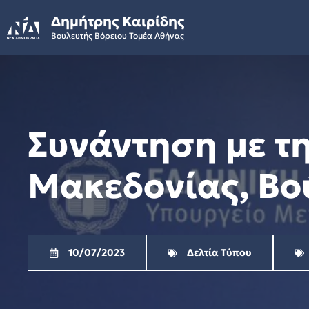
Skip
Δημήτρης Καιρίδης
to
Βουλευτής Βόρειου Τομέα Αθήνας
content
Συνάντηση με τ
Μακεδονίας, Βο
10/07/2023
Δελτία Τύπου