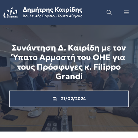
Skip
Δημήτρης Καιρίδης
to
Me
Βουλευτής Βόρειου Τομέα Αθήνας
content
Συνάντηση Δ. Καιρίδη με τον
Ύπατο Αρμοστή του ΟΗΕ για
τους Πρόσφυγες κ. Filippo
Grandi
21/02/2024