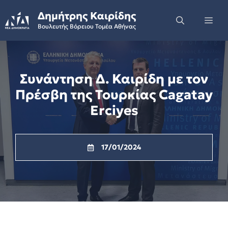
Skip
Δημήτρης Καιρίδης
to
Me
Βουλευτής Βόρειου Τομέα Αθήνας
content
Συνάντηση Δ. Καιρίδη με τον
Πρέσβη της Τουρκίας Cagatay
Erciyes
17/01/2024