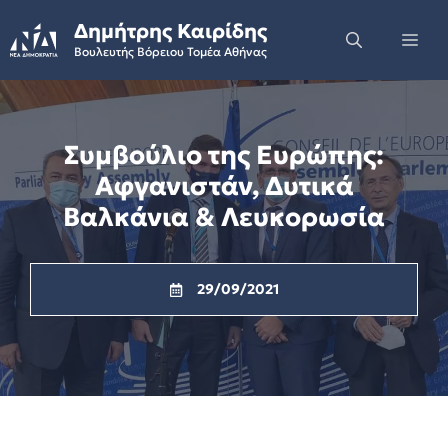
Skip
Δημήτρης Καιρίδης
to
Me
Βουλευτής Βόρειου Τομέα Αθήνας
content
Συμβούλιο της Ευρώπης:
Αφγανιστάν, Δυτικά
Βαλκάνια & Λευκορωσία
29/09/2021