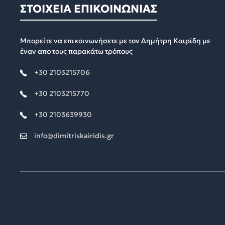
ΣΤΟΙΧΕΙΑ ΕΠΙΚΟΙΝΩΝΙΑΣ
Μπορείτε να επικοινωνήσετε με τον Δημήτρη Καιρίδη με
έναν απο τους παρακάτω τρόπους
+30 2103215706
+30 2103215770
+30 2103639930
info@dimitriskairidis.gr