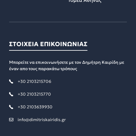
ΣΤΟΙΧΕΙΑ ΕΠΙΚΟΙΝΩΝΙΑΣ
Μπορείτε να επικοινωνήσετε με τον Δημήτρη Καιρίδη με
έναν απο τους παρακάτω τρόπους
+30 2103215706
+30 2103215770
+30 2103639930
info@dimitriskairidis.gr