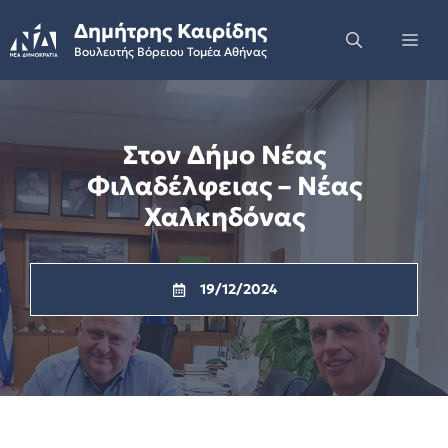
Skip
Δημήτρης Καιρίδης
to
Me
Βουλευτής Βόρειου Τομέα Αθήνας
content
Στον Δήμο Νέας
Φιλαδέλφειας – Νέας
Χαλκηδόνας
19/12/2024