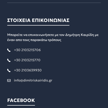
ΣΤΟΙΧΕΙΑ ΕΠΙΚΟΙΝΩΝΙΑΣ
Μπορείτε να επικοινωνήσετε με τον Δημήτρη Καιρίδη με
έναν απο τους παρακάτω τρόπους
+30 2103215706
+30 2103215770
+30 2103639930
info@dimitriskairidis.gr
FACEBOOK