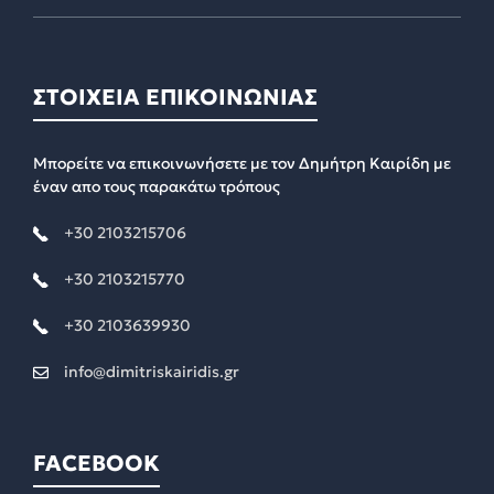
ΣΤΟΙΧΕΙΑ ΕΠΙΚΟΙΝΩΝΙΑΣ
Μπορείτε να επικοινωνήσετε με τον Δημήτρη Καιρίδη με
έναν απο τους παρακάτω τρόπους
+30 2103215706
+30 2103215770
+30 2103639930
info@dimitriskairidis.gr
FACEBOOK