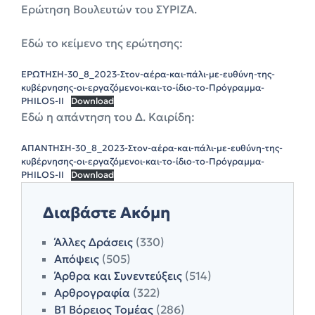
Ερώτηση Βουλευτών του ΣΥΡΙΖΑ.
Εδώ το κείμενο της ερώτησης:
ΕΡΩΤΗΣΗ-30_8_2023-Στον-αέρα-και-πάλι-με-ευθύνη-της-
κυβέρνησης-οι-εργαζόμενοι-και-το-ίδιο-το-Πρόγραμμα-
PHILOS-ΙΙ
Download
Εδώ η απάντηση του Δ. Καιρίδη:
ΑΠΑΝΤΗΣΗ-30_8_2023-Στον-αέρα-και-πάλι-με-ευθύνη-της-
κυβέρνησης-οι-εργαζόμενοι-και-το-ίδιο-το-Πρόγραμμα-
PHILOS-ΙΙ
Download
Διαβάστε Ακόμη
Άλλες Δράσεις
(330)
Απόψεις
(505)
Άρθρα και Συνεντεύξεις
(514)
Αρθρογραφία
(322)
Β1 Βόρειος Τομέας
(286)