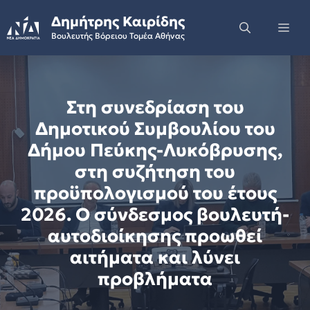
Skip
Δημήτρης Καιρίδης
to
Me
Βουλευτής Βόρειου Τομέα Αθήνας
content
Στη συνεδρίαση του
Δημοτικού Συμβουλίου του
Δήμου Πεύκης-Λυκόβρυσης,
στη συζήτηση του
προϋπολογισμού του έτους
2026. Ο σύνδεσμος βουλευτή-
αυτοδιοίκησης προωθεί
αιτήματα και λύνει
προβλήματα