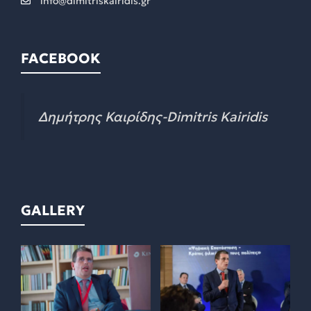
info@dimitriskairidis.gr
FACEBOOK
Δημήτρης Καιρίδης-Dimitris Kairidis
GALLERY