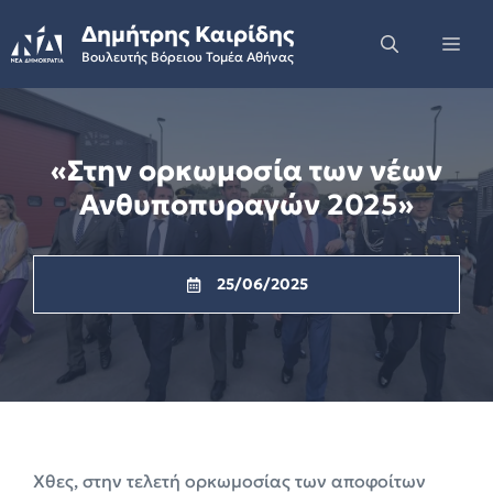
Skip
Δημήτρης Καιρίδης
to
Me
Βουλευτής Βόρειου Τομέα Αθήνας
content
«Στην ορκωμοσία των νέων
Ανθυποπυραγών 2025»
25/06/2025
Χθες, στην τελετή ορκωμοσίας των αποφοίτων