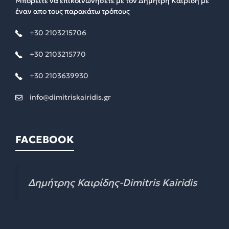
Μπορείτε να επικοινωνήσετε με τον Δημήτρη Καιρίδη με
έναν απο τους παρακάτω τρόπους
+30 2103215706
+30 2103215770
+30 2103639930
info@dimitriskairidis.gr
FACEBOOK
Δημήτρης Καιρίδης-Dimitris Kairidis