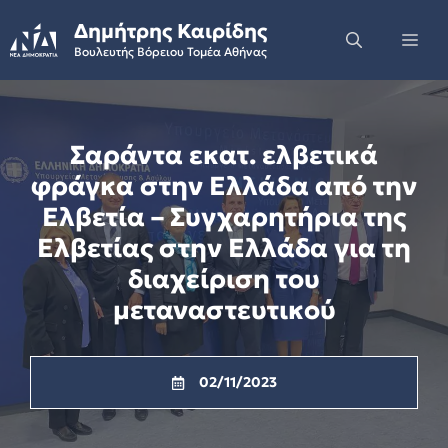
Skip
Δημήτρης Καιρίδης
to
Me
Βουλευτής Βόρειου Τομέα Αθήνας
content
Σαράντα εκατ. ελβετικά
φράγκα στην Ελλάδα από την
Ελβετία – Συγχαρητήρια της
Ελβετίας στην Ελλάδα για τη
διαχείριση του
μεταναστευτικού
02/11/2023