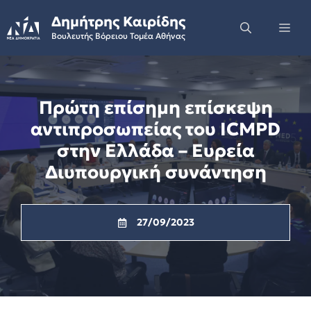
Skip
Δημήτρης Καιρίδης
to
Me
Βουλευτής Βόρειου Τομέα Αθήνας
content
Πρώτη επίσημη επίσκεψη
αντιπροσωπείας του ICMPD
στην Ελλάδα – Ευρεία
Διυπουργική συνάντηση
27/09/2023