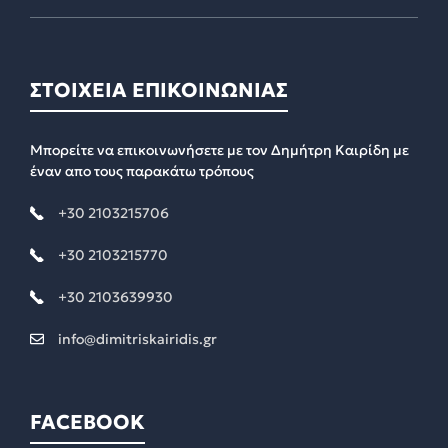
ΣΤΟΙΧΕΙΑ ΕΠΙΚΟΙΝΩΝΙΑΣ
Μπορείτε να επικοινωνήσετε με τον Δημήτρη Καιρίδη με
έναν απο τους παρακάτω τρόπους
+30 2103215706
+30 2103215770
+30 2103639930
info@dimitriskairidis.gr
FACEBOOK