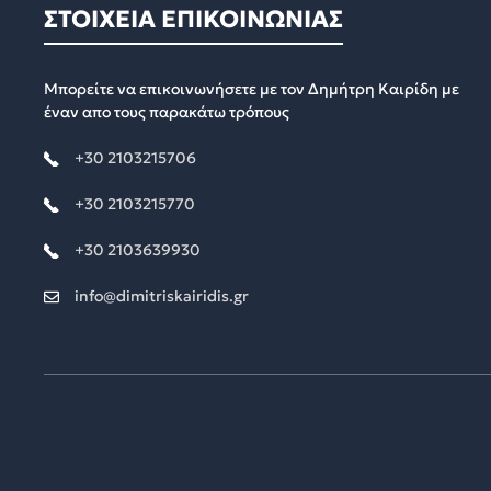
ΣΤΟΙΧΕΙΑ ΕΠΙΚΟΙΝΩΝΙΑΣ
Μπορείτε να επικοινωνήσετε με τον Δημήτρη Καιρίδη με
έναν απο τους παρακάτω τρόπους
+30 2103215706
+30 2103215770
+30 2103639930
info@dimitriskairidis.gr