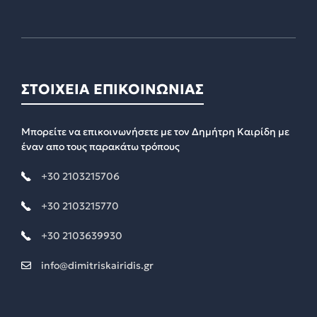
ΣΤΟΙΧΕΙΑ ΕΠΙΚΟΙΝΩΝΙΑΣ
Μπορείτε να επικοινωνήσετε με τον Δημήτρη Καιρίδη με
έναν απο τους παρακάτω τρόπους
+30 2103215706
+30 2103215770
+30 2103639930
info@dimitriskairidis.gr