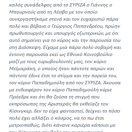
καλός συνάδελφος από το ΣΥΡΙΖΑ ο Γιάννης ο
Μπουρνούς από τη Λέσβο με τον οποίο
συνεργαστήκαμε στενά και τον ευχαριστώ πάρα
πολύ και βέβαια ο Γεώργιος Παπανδρέου, πρώην
πρωθυπουργός και υπουργός εξωτερικών, με ότι
αυτό σημαίνει για το κύρος και την παρουσία του
στη Διάσκεψη. Είχαμε μια πάρα πολύ σοβαρή και
έντονη παρουσία εκεί ως Εθνικό Κοινοβούλιο
μαζί με τους ευρωβουλευτές μας, τον κύριο
Μεϊμαράκη, ο οποίος ήταν πάντοτε παρών και
πάντοτε έδινε έτσι το στίγμα και την πορεία του,
τον κύριο Παπαδημούλη από τον ΣΥΡΙΖΑ. Άκουσα
με ενδιαφέρον τον κύριο Παπαδημούλη κύριε
Πρόεδρε και ότι θα ζούσα τη στιγμή που
εκπρόσωπος της Αριστεράς θα εκθείαζε τον
Κίσινγκερ, δεν το είχα φανταστεί, δείχνει το πόσο
πολύ έχει αλλάξει ο κόσμος, να το πω έτσι
μετριοπαθώς, διότι κάνανε καριέρα κάποιοι με
τον Κίσινγκερ σύμβολο του αμερικανικού