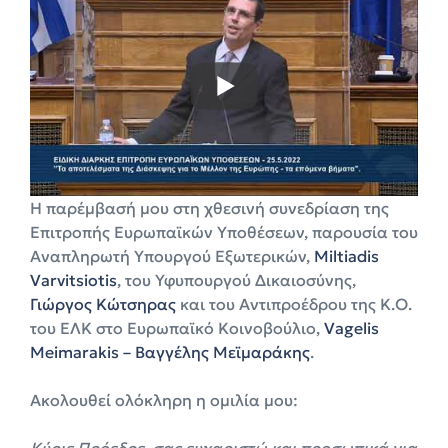
Η παρέμβασή μου στη χθεσινή συνεδρίαση της
Επιτροπής Ευρωπαϊκών Υποθέσεων, παρουσία του
Αναπληρωτή Υπουργού Εξωτερικών,
Miltiadis
Varvitsiotis
, του Υφυπουργού Δικαιοσύνης,
Γιώργος Κώτσηρας
και του Αντιπροέδρου της Κ.Ο.
του ΕΛΚ στο Ευρωπαϊκό Κοινοβούλιο,
Vagelis
Meimarakis – Βαγγέλης Μεϊμαράκης
.
Ακολουθεί ολόκληρη η ομιλία μου:
Κύριε Πρόεδρε, σας ευχαριστώ και προσωπικά για