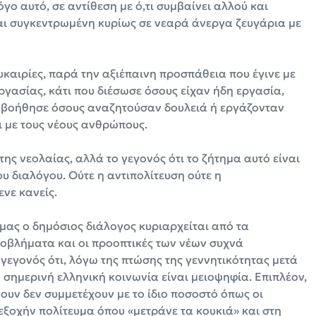
όγο αυτό, σε αντίθεση με ό,τι συμβαίνει αλλού και
ναι συγκεντρωμένη κυρίως σε νεαρά άνεργα ζευγάρια με
υκαιρίες, παρά την αξιέπαινη προσπάθεια που έγινε με
ργασίας, κάτι που διέσωσε όσους είχαν ήδη εργασία,
εν βοήθησε όσους αναζητούσαν δουλειά ή εργάζονταν
 με τους νέους ανθρώπους.
της νεολαίας, αλλά το γεγονός ότι το ζήτημα αυτό είναι
 διαλόγου. Ούτε η αντιπολίτευση ούτε η
ενε κανείς.
 μας ο δημόσιος διάλογος κυριαρχείται από τα
ροβλήματα και οι προοπτικές των νέων συχνά
 γεγονός ότι, λόγω της πτώσης της γεννητικότητας μετά
η σημερινή ελληνική κοινωνία είναι μειοψηφία. Επιπλέον,
ουν δεν συμμετέχουν με το ίδιο ποσοστό όπως οι
τεξοχήν πολίτευμα όπου «μετράνε τα κουκιά» και στη