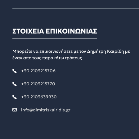
ΣΤΟΙΧΕΙΑ ΕΠΙΚΟΙΝΩΝΙΑΣ
Μπορείτε να επικοινωνήσετε με τον Δημήτρη Καιρίδη με
έναν απο τους παρακάτω τρόπους
+30 2103215706
+30 2103215770
+30 2103639930
info@dimitriskairidis.gr