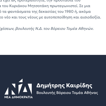
α έχει ως προτεραιότητα, την προστασία του
α του Κυριάκου Μητσοτάκη πρωταγωνιστεί. Σε μια
ό τα φαντάσματα της δεκαετίας του 1980 ή, ακόμα
το νέο και τους νέους με αυτοπεποίθηση και αισιοδοξία.
Σχέσεων, βουλευτής Ν.Δ. του Βόρειου Τομέα Αθηνών.
Δημήτρης Καιρίδης
Βουλευτής Βόρειου Τομέα Αθήνας