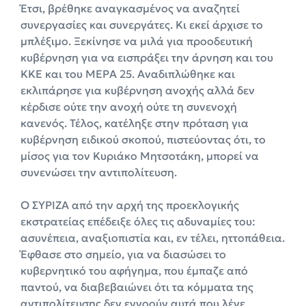
Έτσι, βρέθηκε αναγκασμένος να αναζητεί
συνεργασίες και συνεργάτες. Κι εκεί άρχισε το
μπλέξιμο. Ξεκίνησε να μιλά για προοδευτική
κυβέρνηση για να εισπράξει την άρνηση και του
ΚΚΕ και του ΜΕΡΑ 25. Αναδιπλώθηκε και
εκλιπάρησε για κυβέρνηση ανοχής αλλά δεν
κέρδισε ούτε την ανοχή ούτε τη συνενοχή
κανενός. Τέλος, κατέληξε στην πρόταση για
κυβέρνηση ειδικού σκοπού, πιστεύοντας ότι, το
μίσος για τον Κυριάκο Μητσοτάκη, μπορεί να
συνενώσει την αντιπολίτευση.
Ο ΣΥΡΙΖΑ από την αρχή της προεκλογικής
εκστρατείας επέδειξε όλες τις αδυναμίες του:
ασυνέπεια, αναξιοπιστία και, εν τέλει, ηττοπάθεια.
Έφθασε στο σημείο, για να διασώσει το
κυβερνητικό του αφήγημα, που έμπαζε από
παντού, να διαβεβαιώνει ότι τα κόμματα της
αντιπολίτευσης δεν εννοούν αυτά που λένε.