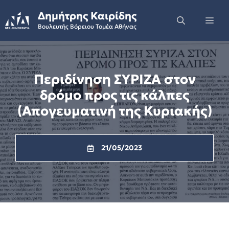
Skip
Δημήτρης Καιρίδης
to
Me
Βουλευτής Βόρειου Τομέα Αθήνας
content
Περιδίνηση ΣΥΡΙΖΑ στον
δρόμο προς τις κάλπες
(Απογευματινή της Κυριακής)
21/05/2023