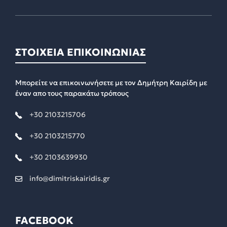
ΣΤΟΙΧΕΙΑ ΕΠΙΚΟΙΝΩΝΙΑΣ
Μπορείτε να επικοινωνήσετε με τον Δημήτρη Καιρίδη με
έναν απο τους παρακάτω τρόπους
+30 2103215706
+30 2103215770
+30 2103639930
info@dimitriskairidis.gr
FACEBOOK