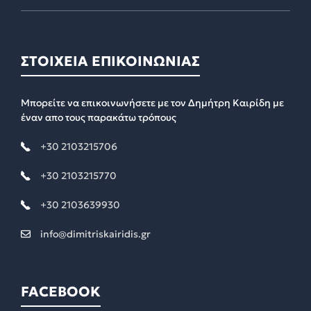
ΣΤΟΙΧΕΙΑ ΕΠΙΚΟΙΝΩΝΙΑΣ
Μπορείτε να επικοινωνήσετε με τον Δημήτρη Καιρίδη με
έναν απο τους παρακάτω τρόπους
+30 2103215706
+30 2103215770
+30 2103639930
info@dimitriskairidis.gr
FACEBOOK