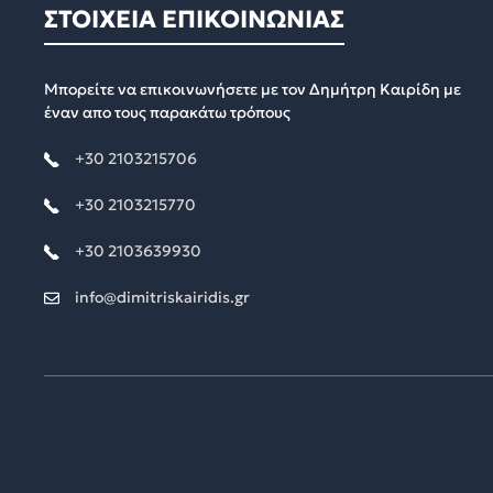
ΣΤΟΙΧΕΙΑ ΕΠΙΚΟΙΝΩΝΙΑΣ
Μπορείτε να επικοινωνήσετε με τον Δημήτρη Καιρίδη με
έναν απο τους παρακάτω τρόπους
+30 2103215706
+30 2103215770
+30 2103639930
info@dimitriskairidis.gr