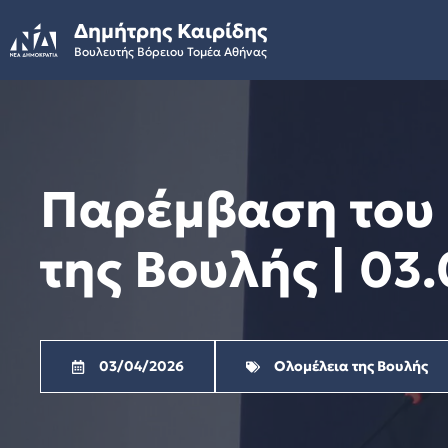
Skip
Δημήτρης Καιρίδης
to
Βουλευτής Βόρειου Τομέα Αθήνας
content
Παρέμβαση του 
της Βουλής | 03
03/04/2026
Ολομέλεια της Βουλής