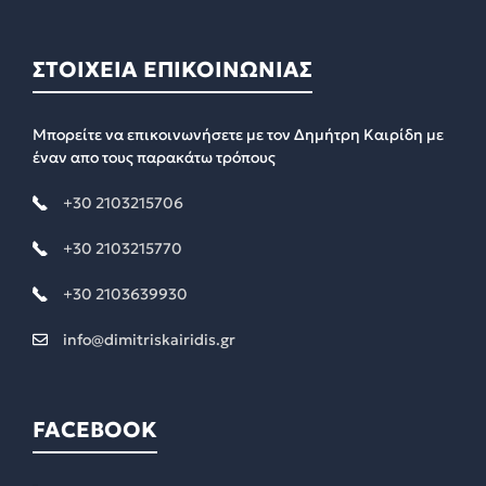
ΣΤΟΙΧΕΙΑ ΕΠΙΚΟΙΝΩΝΙΑΣ
Μπορείτε να επικοινωνήσετε με τον Δημήτρη Καιρίδη με
έναν απο τους παρακάτω τρόπους
+30 2103215706
+30 2103215770
+30 2103639930
info@dimitriskairidis.gr
FACEBOOK